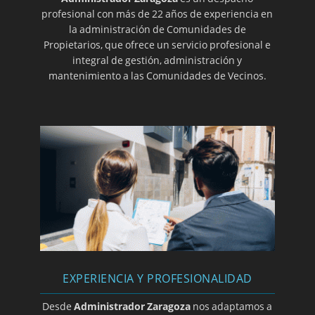
monitorio
profesional con más de 22 años de experiencia en
la administración de Comunidades de
Cese de actividad prohibida en los Estatutos.
Propietarios, que ofrece un servicio profesional e
Distinción entre subarriendo y hospedaje o
integral de gestión, administración y
pensión
mantenimiento a las Comunidades de Vecinos.
Cambio de puerta de acceso a vivienda no
supone alteración de elementos comunes
Nulidad de acuerdo estableciendo una cuota
doble para viviendas con parte alquilada
Incumplimiento de requisitos objetivos para
instalación de ascensor
Convalidación de acuerdo contrario a la LPH
por transcurso de plazo de caducidad
Se deniega la rescisión de la sentencia
condenando al pago de cantidad pese a la
anulación judicial del acuerdo sobre el pago
EXPERIENCIA Y PROFESIONALIDAD
Locales obligados a pagar por reparación de
Desde
Administrador Zaragoza
nos adaptamos a
fachada