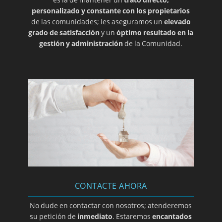
para instalar el ascensor.
personalizado y constante con los propietarios
de las comunidades; les aseguramos un
elevado
No procede la ratificación de acuerdo de
grado de satisfacción
y un
óptimo resultado en la
deslinde firmado por el Presidente facultado
gestión y administración
de la Comunidad.
para ello por la Junta
Participación de garajes en gastos de la
Comunidad.Necesidad de exclusión expresa
en los Estatutos
No es necesaria unanimidad para volver a
aplicar el sistema de reparto establecido en
los Estatutos
Acuerdo de arrendamiento de elementos
comunes adoptado en ruegos y preguntas
convalidado por caducidad.
Interpretación de criterios legales de
CONTACTE AHORA
ascensores-discapacitados
Pago por el nuevo propietario de derrama
No dude en contactar con nosotros; atenderemos
acordada y no vencida con anterioridad a la
su petición de
inmediato
. Estaremos
encantados