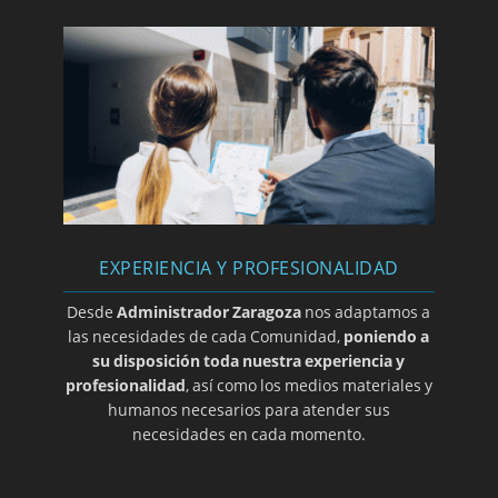
Nulidad de acuerdo estableciendo una cuota
doble para viviendas con parte alquilada
Incumplimiento de requisitos objetivos para
instalación de ascensor
Convalidación de acuerdo contrario a la LPH
por transcurso de plazo de caducidad
Se deniega la rescisión de la sentencia
condenando al pago de cantidad pese a la
anulación judicial del acuerdo sobre el pago
EXPERIENCIA Y PROFESIONALIDAD
Locales obligados a pagar por reparación de
Desde
Administrador Zaragoza
nos adaptamos a
fachada
las necesidades de cada Comunidad,
poniendo a
Obligación de la Comunidad de abonar los
su disposición toda nuestra experiencia y
gastos de reparación de terraza
profesionalidad
, así como los medios materiales y
humanos necesarios para atender sus
Necesidad de acreditación del acuerdo
necesidades en cada momento.
comunitario para interponer el recurso
contencioso-administrativo