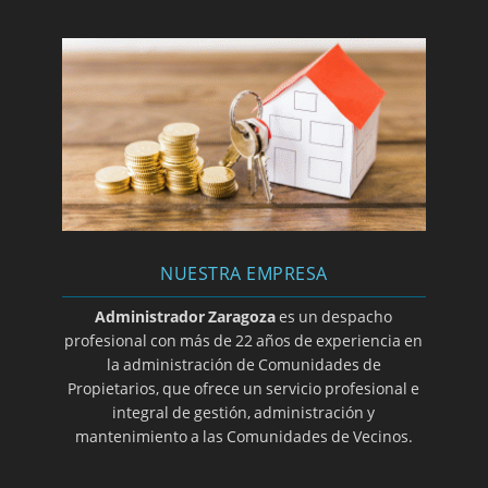
Adquisición de la propiedad de socio de
cooperativa
Carácter común de subsótano no recogido en
el Título Constitutivo.
Consideración como elemento común de la
construcción que invade el vuelo de la finca
Exención de contribución a gastos de escalera
no incluye instalación de ascensor ya que esta
supone incremento patrimonial
NUESTRA EMPRESA
No admisibilidad de citación del demandado
mediante la vía edictal en procedimiento
Administrador Zaragoza
es un despacho
monitorio
profesional con más de 22 años de experiencia en
la administración de Comunidades de
Cese de actividad prohibida en los Estatutos.
Propietarios, que ofrece un servicio profesional e
Distinción entre subarriendo y hospedaje o
integral de gestión, administración y
pensión
mantenimiento a las Comunidades de Vecinos.
Cambio de puerta de acceso a vivienda no
supone alteración de elementos comunes