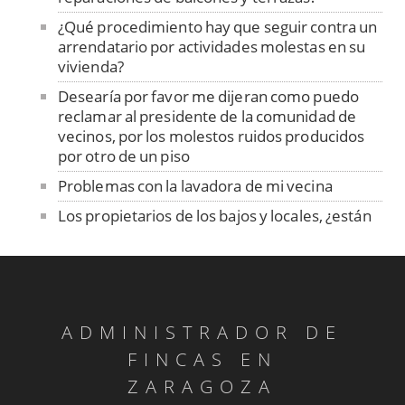
¿Qué procedimiento hay que seguir contra un
arrendatario por actividades molestas en su
vivienda?
Desearía por favor me dijeran como puedo
reclamar al presidente de la comunidad de
vecinos, por los molestos ruidos producidos
por otro de un piso
Problemas con la lavadora de mi vecina
Los propietarios de los bajos y locales, ¿están
obligados a pagar la instalación del ascensor?
¿Se puede instalar el ascensor en una
Comunidad en el caso de que para dicha
instalación se necesiten realizar obras
complementarias? Efectivamente lo
ADMINISTRADOR DE
Si el ascensor sirviera para suprimir barreras
FINCAS EN
arquitectónicas, ¿qué acuerdo tendría que
ZARAGOZA
tomarse?