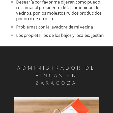
Desearía por favor me dijeran como puedo
reclamar al presidente de la comunidad de
vecinos, por los molestos ruidos producidos
por otro de un piso
Problemas con la lavadora de mi vecina
Los propietarios de los bajos y locales, ¿están
obligados a pagar la instalación del ascensor?
¿Se puede instalar el ascensor en una
Comunidad en el caso de que para dicha
instalación se necesiten realizar obras
complementarias? Efectivamente lo
ADMINISTRADOR DE
Si el ascensor sirviera para suprimir barreras
FINCAS EN
arquitectónicas, ¿qué acuerdo tendría que
ZARAGOZA
tomarse?
Adquisición de la propiedad de socio de
cooperativa
Carácter común de subsótano no recogido en
el Título Constitutivo.