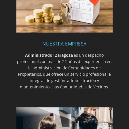
Consideración como elemento común de la
construcción que invade el vuelo de la finca
Exención de contribución a gastos de escalera
no incluye instalación de ascensor ya que esta
supone incremento patrimonial
NUESTRA EMPRESA
No admisibilidad de citación del demandado
mediante la vía edictal en procedimiento
Administrador Zaragoza
es un despacho
monitorio
profesional con más de 22 años de experiencia en
la administración de Comunidades de
Cese de actividad prohibida en los Estatutos.
Propietarios, que ofrece un servicio profesional e
Distinción entre subarriendo y hospedaje o
integral de gestión, administración y
pensión
mantenimiento a las Comunidades de Vecinos.
Cambio de puerta de acceso a vivienda no
supone alteración de elementos comunes
Nulidad de acuerdo estableciendo una cuota
doble para viviendas con parte alquilada
Incumplimiento de requisitos objetivos para