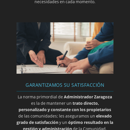
necesidades en cada momento.
comunitario para interponer el recurso
contencioso-administrativo
Insuficiencia de prueba sobre actividad
molesta en local
Junta de compensación. Legitimación de la
jurisdicción civil para conocer de su actuación
como entidad privada
Gastos en obra de modificación de la fachada.
Local obligado al pago
Cerramiento de zona común. No es necesaria
unanimidad al no impedir el aprovechamiento
GARANTIZAMOS SU SATISFACCIÓN
comercial del local
SENTENCIA TRIBUNAL SUPREMO 4/10/2011
La norma primordial de
Administrador Zaragoza
Servidumbre y cesión de espacio en local,
es la de mantener un
trato directo,
para instalar el ascensor.
personalizado y constante con los propietarios
de las comunidades; les aseguramos un
elevado
No procede la ratificación de acuerdo de
grado de satisfacción
y un
óptimo resultado en la
deslinde firmado por el Presidente facultado
gestión y administración
de la Comunidad.