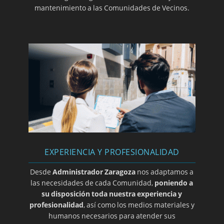
mantenimiento a las Comunidades de Vecinos.
Cambio de puerta de acceso a vivienda no
supone alteración de elementos comunes
Nulidad de acuerdo estableciendo una cuota
doble para viviendas con parte alquilada
Incumplimiento de requisitos objetivos para
instalación de ascensor
Convalidación de acuerdo contrario a la LPH
por transcurso de plazo de caducidad
Se deniega la rescisión de la sentencia
condenando al pago de cantidad pese a la
anulación judicial del acuerdo sobre el pago
EXPERIENCIA Y PROFESIONALIDAD
Locales obligados a pagar por reparación de
Desde
Administrador Zaragoza
nos adaptamos a
fachada
las necesidades de cada Comunidad,
poniendo a
Obligación de la Comunidad de abonar los
su disposición toda nuestra experiencia y
gastos de reparación de terraza
profesionalidad
, así como los medios materiales y
humanos necesarios para atender sus
Necesidad de acreditación del acuerdo