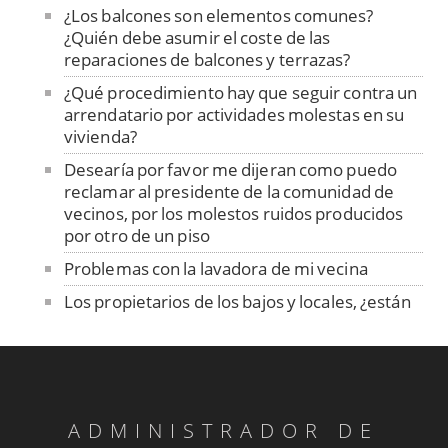
¿Los balcones son elementos comunes?
¿Quién debe asumir el coste de las
reparaciones de balcones y terrazas?
¿Qué procedimiento hay que seguir contra un
arrendatario por actividades molestas en su
vivienda?
Desearía por favor me dijeran como puedo
reclamar al presidente de la comunidad de
vecinos, por los molestos ruidos producidos
por otro de un piso
Problemas con la lavadora de mi vecina
Los propietarios de los bajos y locales, ¿están
obligados a pagar la instalación del ascensor?
¿Se puede instalar el ascensor en una
Comunidad en el caso de que para dicha
instalación se necesiten realizar obras
complementarias? Efectivamente lo
ADMINISTRADOR DE